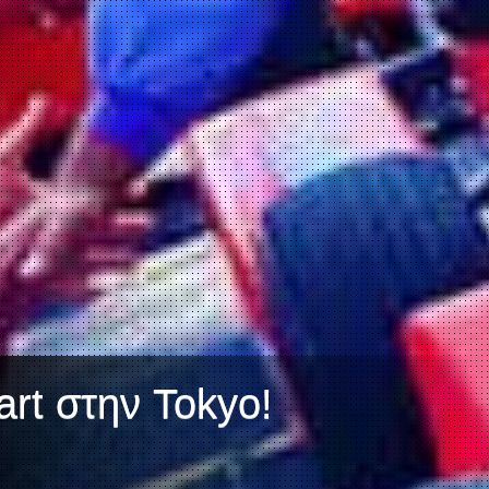
art στην Tokyo!